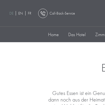
DE
EN
FR
Call-Back-Service
Home
Das Hotel
Zimme
Gutes Essen ist ein Gen
dann noch aus der Heimat 