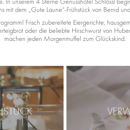
le. In unserem 4 Sterne Genusshotel Schlössl begi
s mit dem „Gute Laune“-Frühstück von Bernd und
rogramm! Frisch zubereitete Eiergerichte, haus
teigbrot oder die beliebte Hirschwurst von Hube
machen jeden Morgenmuffel zum Glückskind.
HSTÜCK
VER