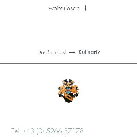
weiterlesen
Das Schlössl
Kulinarik
Tel. +43 (0) 5266 87178