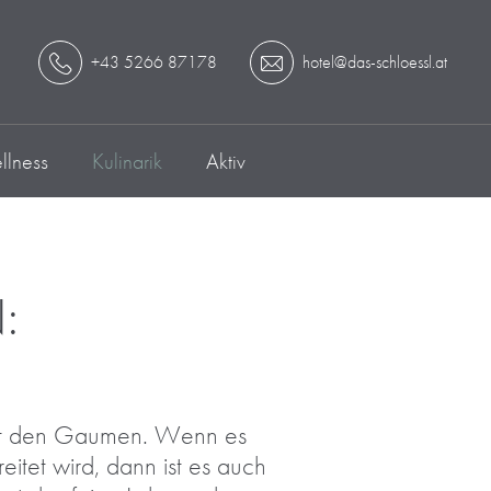
+43 5266 87178
hotel@das-schloessl.at
lness
Kulinarik
Aktiv
:
reut den Gaumen. Wenn es
tet wird, dann ist es auch