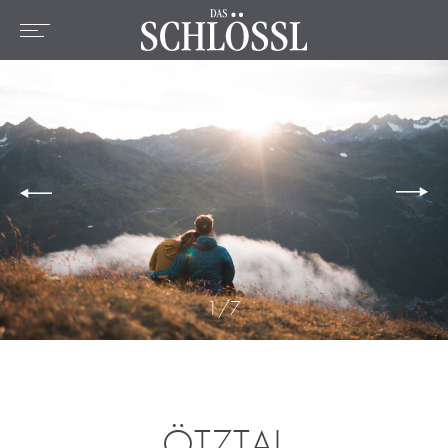
DE
EN
FR
Home
Das Hotel
Zimmer & Preise
Angebote
Lage & Umgebung
Wellness
Kulinarik
1
/
7
Aktiv
ÖTZTAL