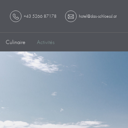
+43 5266 87178
hotel@das-schloessl.at
Culinaire
Activités