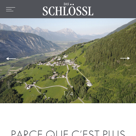
DE
EN
FR
Home
L'hotel
Chambres et prix
Offres
Emplacement
Bien-être
Culinaire
1
/
4
Activités
PARCE QUE C’EST PLUS