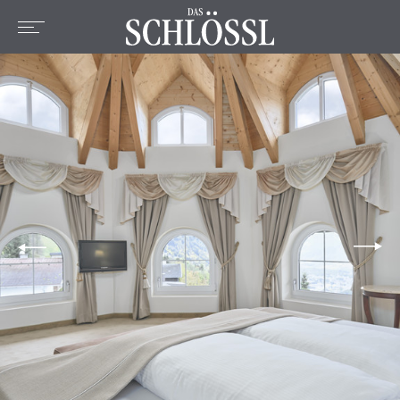
DE
EN
FR
Home
L'hotel
Chambres et prix
Offres
Emplacement
Bien-être
Culinaire
Activités