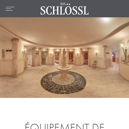
DE
EN
FR
Home
L'hotel
Chambres et prix
Offres
Emplacement
Bien-être
Culinaire
Activités
ÉQUIPEMENT DE