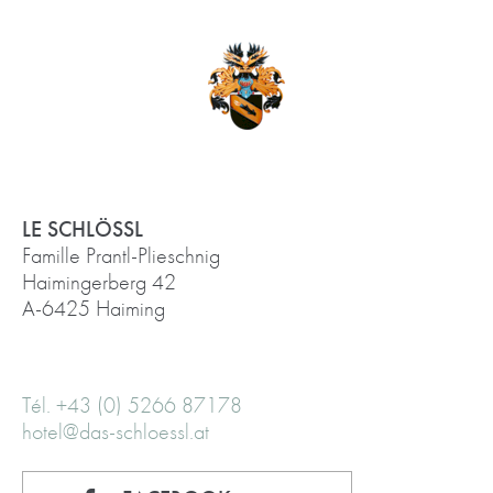
LE SCHLÖSSL
Famille Prantl-Plieschnig
Haimingerberg 42
A-6425 Haiming
Tél. +43 (0) 5266 87178
hotel@das-schloessl.at