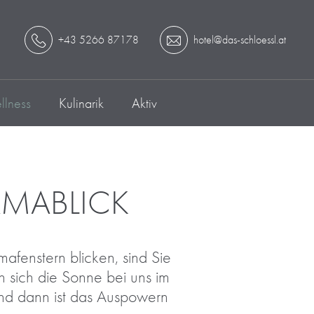
+43 5266 87178
hotel@das-schloessl.at
lness
Kulinarik
Aktiv
AMABLICK
fenstern blicken, sind Sie
sich die Sonne bei uns im
und dann ist das Auspowern