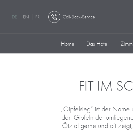
DE
EN
FR
Call-Back-Service
Home
Das Hotel
Zimme
FIT IM 
„Gipfelsieg“ ist der Name
den Gipfeln der umliegen
Ötztal gerne und oft zeig