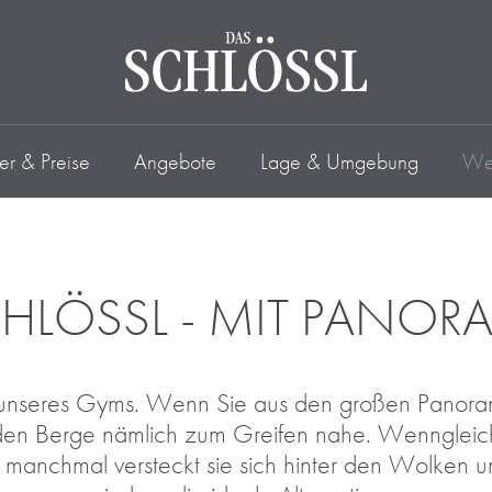
r & Preise
Angebote
Lage & Umgebung
Wel
SCHLÖSSL - MIT PANOR
 unseres Gyms. Wenn Sie aus den großen Panorama
den Berge nämlich zum Greifen nahe. Wenngleich 
t, manchmal versteckt sie sich hinter den Wolken 