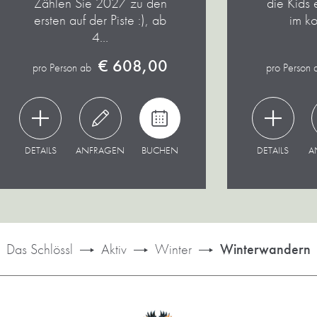
Zählen Sie 2027 zu den
die Kids
ersten auf der Piste :), ab
im k
4…
€ 608,00
pro Person ab
pro Person 
DETAILS
ANFRAGEN
BUCHEN
DETAILS
A
Das Schlössl
Aktiv
Winter
Winterwandern