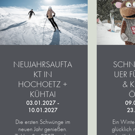
NEUJAHRSAUFTA
SCHN
KT IN
UER F
HOCHOETZ +
KLE
KÜHTAI
T
03.01.2027 -
09.
10.01.2027
23
Die ersten Schwünge im
Ein Winte
neuen Jahr genießen.
glücklich