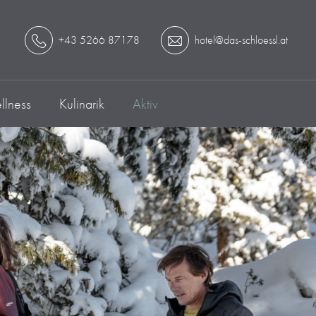
+43 5266 87178
hotel@das-schloessl.at
lness
Kulinarik
Aktiv