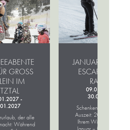
EEABENTE
JANUARY SNO
ÜR GROSS &
ESCAPE - 20 %
IN IM Ö
RABATT
ZTAL
09.01.2027 -
30.01.2027
01.2027 -
.01.2027
Schenken Sie sich eine
Auszeit:
20 % Rabatt
bei
rurlaub, der alle
Ihrem Winterurlaub im
 macht: Während
Januar – für noch mehr