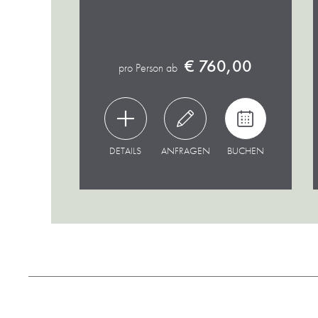
€ 760,00
pro Person ab
DETAILS
ANFRAGEN
BUCHEN