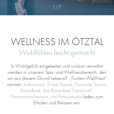
1
/
7
WELLNESS IM ÖTZTAL
Wohlfühlen leicht gemacht
In Wohlgefühl eingebettet und rundum verwöhnt
werden in unserem Spa- und Wellnessbereich, den
wir aus diesem Grund liebevoll „Fürsten-WellNest“
nennen.
Indoorpool, Tiroler Sauna, Finnische Sauna,
Dampfbad, das Römerbad "Laconium",
Panoramaruheraum und Fitnessstudio
laden zum
Erholen und Relaxen ein.