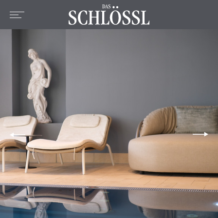
DE
EN
FR
Home
Das Hotel
Zimmer & Preise
Angebote
Lage & Umgebung
Wellness
Kulinarik
Aktiv