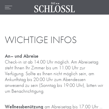
DE
EN
FR
Home
Das Hotel
Zimmer & Preise
WICHTIGE INFOS
Angebote
Lage & Umgebung
An– und Abreise
Check-in ist ab 14.00 Uhr möglich. Am Abreisetag
Wellness
steht Ihnen Ihr Zimmer bis um 11.00 Uhr zur
Verfügung. Sollte es Ihnen nicht möglich sein, am
Kulinarik
Ankunftstag bis 20.00 Uhr zum Abendessen
Aktiv
anwesend zu sein (Sonntag bis 19.00 Uhr), bitten wir
um Benachrichtigung.
Wellnessbenützung
am Abreisetag bis 17.00 Uhr ...