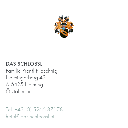
DAS SCHLÖSSL
Familie Prantl-Plieschnig
Haimingerberg 42
A-6425 Haiming
Ötztal in Tirol
Tel. +43 (0) 5266 87178
hotel@das-schloessl.at