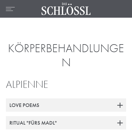
DE
EN
FR
Home
Das Hotel
Zimmer & Preise
KÖRPERBEHANDLUNGE
Angebote
N
Lage & Umgebung
Wellness
ALPIENNE
Kulinarik
Aktiv
LOVE POEMS
RITUAL "FÜRS MADL"