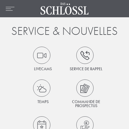
DE
EN
FR
Home
SERVICE & NOUVELLES
L'hotel
Chambres et prix
Offres
Emplacement
LIVECAMS
SERVICE DE RAPPEL
Bien-être
Culinaire
Activités
TEMPS
COMMANDE DE
PROSPECTUS