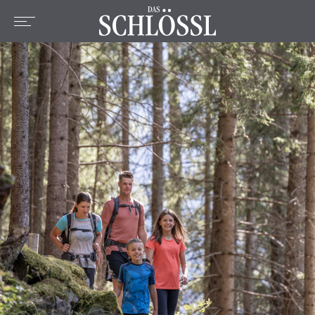
DE
EN
FR
Home
L'hotel
Chambres et prix
Offres
Emplacement
Bien-être
Culinaire
Activités