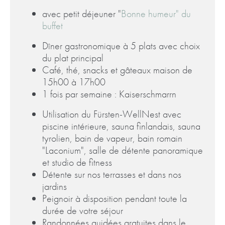
avec petit déjeuner "
Bonne humeur" du
buffet
Dîner gastronomique à 5 plats avec choix
du plat principal
Café, thé, snacks et gâteaux maison de
15h00 à 17h00
1 fois par semaine : Kaiserschmarrn
Utilisation du
Fürsten-WellNest
avec
piscine intérieure, sauna finlandais, sauna
tyrolien, bain de vapeur, bain romain
"Laconium", salle de détente panoramique
et studio de fitness
Détente
sur nos terrasses et dans nos
jardins
Peignoir
à disposition pendant toute la
durée de votre séjour
Randonnées guidées gratuites
dans le