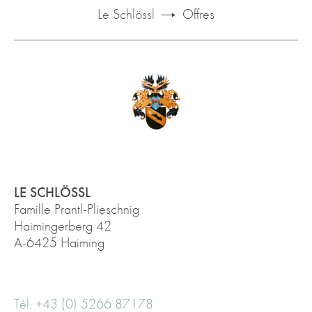
Le Schlössl
Offres
LE SCHLÖSSL
Famille Prantl-Plieschnig
Haimingerberg 42
A-6425 Haiming
Tél. +43 (0) 5266 87178