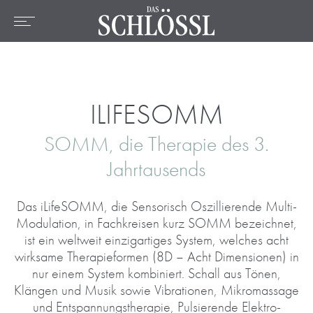
DE
EN
FR
Home
L'hotel
Chambres et prix
ILIFESOMM
Offres
SOMM, die Therapie des 3.
Emplacement
Jahrtausends
Bien-être
Das iLifeSOMM, die Sensorisch Oszillierende Multi-
Culinaire
Modulation, in Fachkreisen kurz SOMM bezeichnet,
ist ein weltweit einzigartiges System, welches acht
Activités
wirksame Therapieformen (8D – Acht Dimensionen) in
nur einem System kombiniert. Schall aus Tönen,
Klängen und Musik sowie Vibrationen, Mikromassage
und Entspannungstherapie, Pulsierende Elektro-