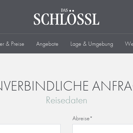
r & Preise
Angebote
Lage & Umgebung
Wel
VERBINDLICHE ANFR
Reisedaten
Abreise
*