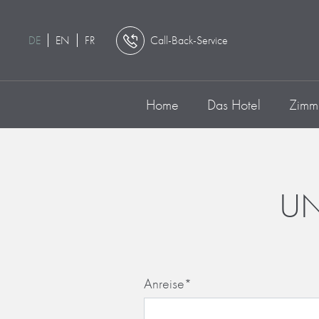
DE
EN
FR
Call-Back-Service
Home
Das Hotel
Zimme
UN
Anreise
*