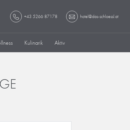
+43 5266 87178
hotel@das-schloessl.at
lness
Kulinarik
Aktiv
AGE